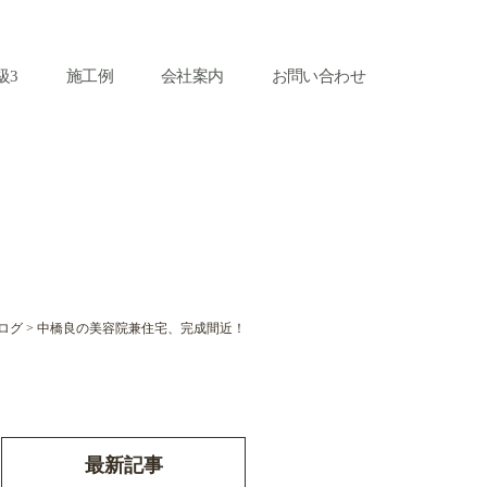
級3
施工例
会社案内
お問い合わせ
ログ
>
中橋良の美容院兼住宅、完成間近！
最新記事