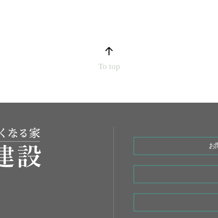
To top
お