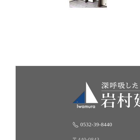
0532-39-8440
〒440-0843