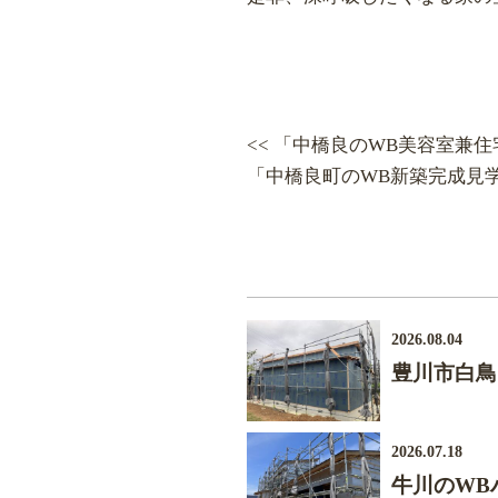
<< 「中橋良のWB美容室兼
「中橋良町のWB新築完成見学
2026.08.04
豊川市白鳥
2026.07.18
牛川のWB