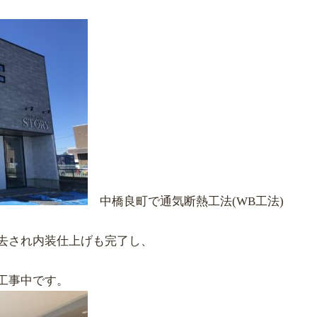
中橋良町で通気断熱工法(WB工法)
去され内装仕上げも完了し、
工事中です。